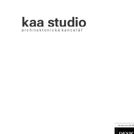
kaa studio
a r c h i t e k t o n i c k á k a n c e l á ř