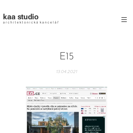
kaa studio
a r c h i t e k t o n i c k á k a n c e l á ř
E15
13.04.2021