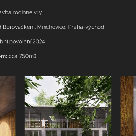
vba rodinné vily
od Borováčkem, Mnichovice, Praha-východ
bní povolení 2024
em:
cca 750m3