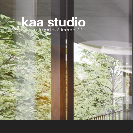
kaa studio
a r c h i t e k t o n i c k á k a n c e l á ř