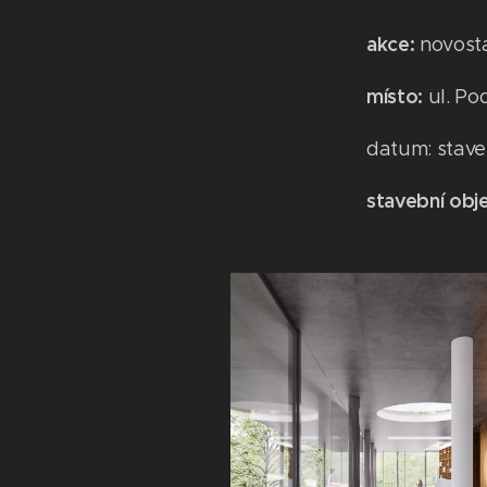
akce:
novosta
místo:
ul. P
datum: stave
stavební obj