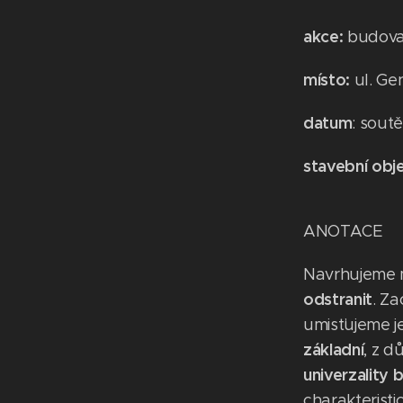
akce:
budova
místo:
ul. Ge
datum
: sout
stavební obj
ANOTACE
Navrhujeme
odstranit
. Z
umisťujeme 
základní
, z 
univerzality
b
charakterist