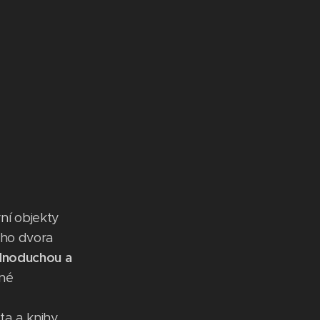
ní objekty
ého dvora
ednoduchou a
ané
ta a knihy,