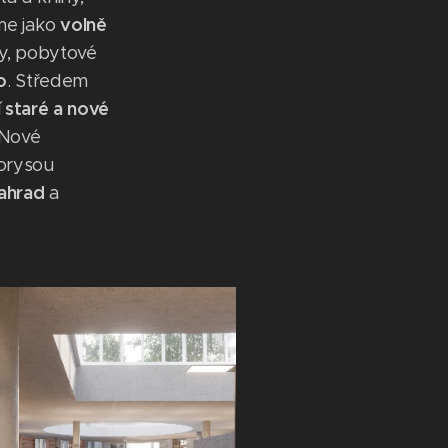
volně
me jako
ny, pobytové
o
. Středem
staré a nové
í
 Nové
orysou
ahrad
a