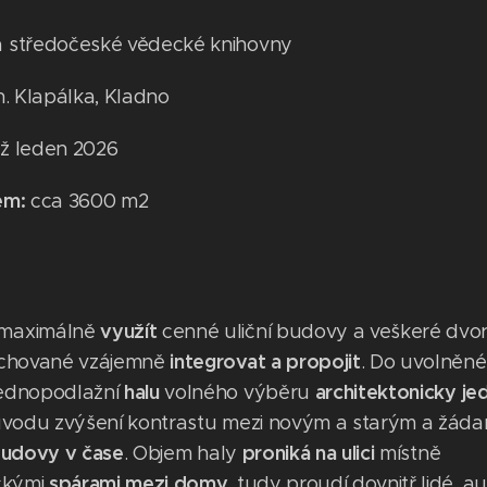
 středočeské vědecké knihovny
n. Klapálka, Kladno
ěž leden 2026
em:
cca 3600 m2
využít
 maximálně
cenné uliční budovy a veškeré dvor
integrovat a propojit
achované vzájemně
. Do uvolněn
halu
architektonicky j
jednopodlažní
volného výběru
důvodu zvýšení kontrastu mezi novým a starým a žád
udovy v čase
proniká na ulici
. Objem haly
místně
spárami mezi domy
ickými
, tudy proudí dovnitř lidé, au