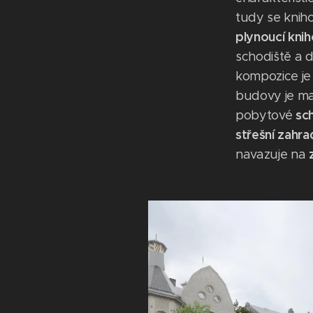
tudy se knih
plynoucí knih
schodiště a d
kompozice j
budovy je m
sc
pobytové
střešní zahr
navazuje na