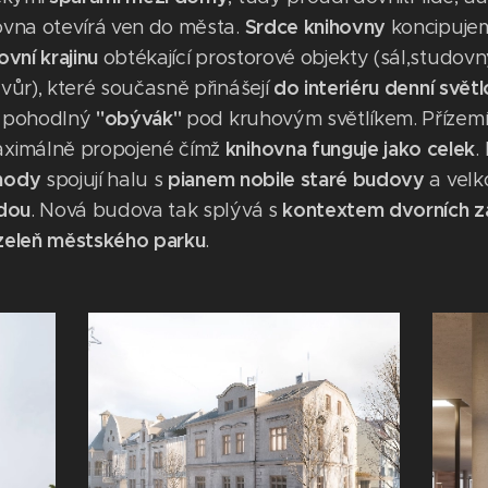
Srdce knihovny
ovna otevírá ven do města.
koncipuje
ovní krajinu
obtékající prostorové objekty (sál,studov
do interiéru
denní světl
vůr), které současně přinášejí
"obývák"
e pohodlný
pod kruhovým světlíkem. Přízem
knihovna funguje jako celek
aximálně propojené čímž
.
hody
pianem nobile staré budovy
spojují halu s
a velk
adou
kontextem dvorních z
. Nová budova tak splývá s
zeleň městského parku
.