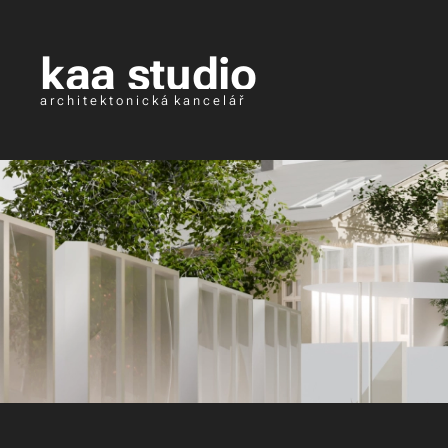
kaa studio
a r c h i t e k t o n i c k á k a n c e l á ř