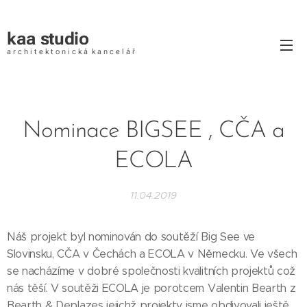
kaa studio
a r c h i t e k t o n i c k á k a n c e l á ř
Nominace BIGSEE , CČA a
ECOLA
11.04.2019
Náš projekt byl nominován do soutěží Big See ve
Slovinsku, CČA v Čechách a ECOLA v Německu. Ve všech
se nacházíme v dobré společnosti kvalitních projektů což
nás těší. V soutěži ECOLA je porotcem Valentin Bearth z
Bearth & Deplazes jejichž projekty jsme obdivovali ještě